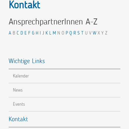
Kontakt
AnsprechpartnerInnen A-Z
A
B
C
D
E
F
G
H
I
J
K
L
M
N O
P
Q
R
S
T
U V
W
X Y Z
Wichtige Links
Kalender
News
Events
Kontakt