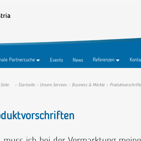
onale Partnersuche
Referenzen
Konta
Events
News
z
Testimonials
Konta
z Abo
Erfolgsgeschichten
Anspr
 Seite:
Startseite
Unsere Services
Business & Märkte
Produktvorschrift
tungen
Ambassadors
duktvorschriften
 muss ich bei der Vermarktung meine