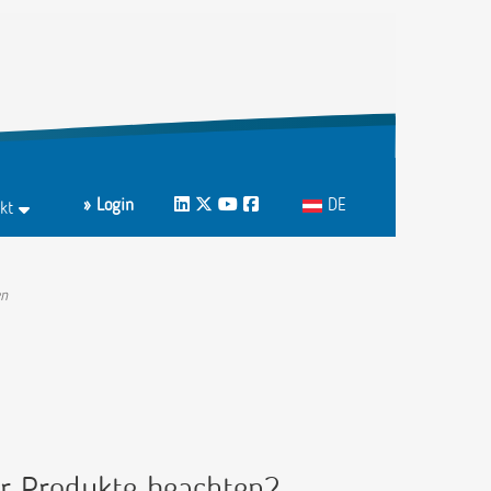
Sprache auswählen
» Login
LinkedIn
Twitter
Youtube
Facebook
DE
kt
ktformular
echpartnerInnen A-Z
en
r Produkte beachten?