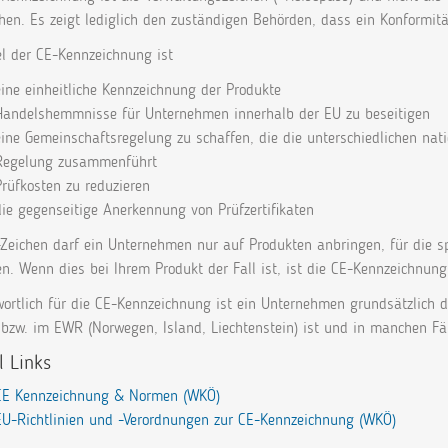
hen. Es zeigt lediglich den zuständigen Behörden, dass ein Konformit
el der CE-Kennzeichnung ist
eine einheitliche Kennzeichnung der Produkte
Handelshemmnisse für Unternehmen innerhalb der EU zu beseitigen
eine Gemeinschaftsregelung zu schaffen, die die unterschiedlichen na
Regelung zusammenführt
Prüfkosten zu reduzieren
die gegenseitige Anerkennung von Prüfzertifikaten
Zeichen darf ein Unternehmen nur auf Produkten anbringen, für die sp
n. Wenn dies bei Ihrem Produkt der Fall ist, ist die CE-Kennzeichnung 
ortlich für die CE-Kennzeichnung ist ein Unternehmen grundsätzlich d
bzw. im EWR (Norwegen, Island, Liechtenstein) ist und in manchen Fäl
l Links
CE Kennzeichnung & Normen (WKÖ)
EU-Richtlinien und -Verordnungen zur CE-Kennzeichnung (WKÖ)