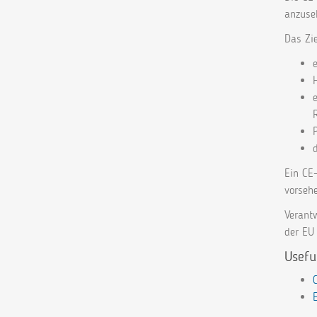
anzuse
Das Zi
Ein CE-
vorsehe
Verantw
der EU 
Usefu