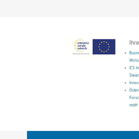
Ihr
Busin
Wirt
ICS I
Stei
Innov
Öster
Forsc
mbH