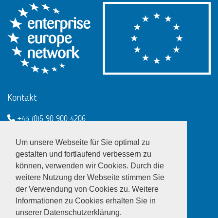
Kontakt
+43 (0)5 90 900 4206
een@wko.at
Um unsere Webseite für Sie optimal zu
Enterprise Europe Network - EU
gestalten und fortlaufend verbessern zu
können, verwenden wir Cookies. Durch die
LinkedIn
Twitter
Youtube
Facebook
weitere Nutzung der Webseite stimmen Sie
der Verwendung von Cookies zu. Weitere
Informationen zu Cookies erhalten Sie in
unserer Datenschutzerklärung.