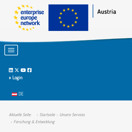
Toggle navigation
LinkedIn
Twitter
Youtube
Facebook
» Login
Sprache auswählen
DE
Aktuelle Seite:
Startseite
Unsere Services
Forschung & Entwicklung