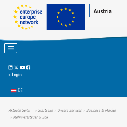
Toggle navigation
LinkedIn
Twitter
Youtube
Facebook
» Login
Sprache auswählen
DE
Aktuelle Seite:
Startseite
Unsere Services
Business & Märkte
Mehrwertsteuer & Zoll