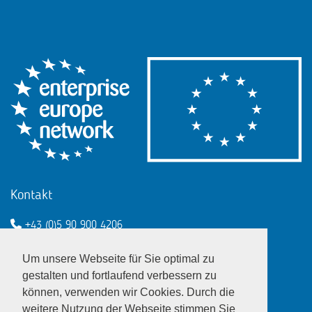
Kontakt
+43 (0)5 90 900 4206
een@wko.at
Um unsere Webseite für Sie optimal zu
Enterprise Europe Network - EU
gestalten und fortlaufend verbessern zu
können, verwenden wir Cookies. Durch die
LinkedIn
Twitter
Youtube
Facebook
weitere Nutzung der Webseite stimmen Sie