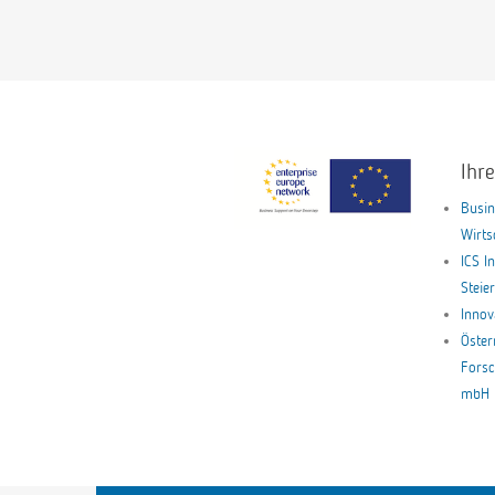
Ihr
Busin
Wirt
ICS I
Stei
Innov
Öster
Forsc
mbH