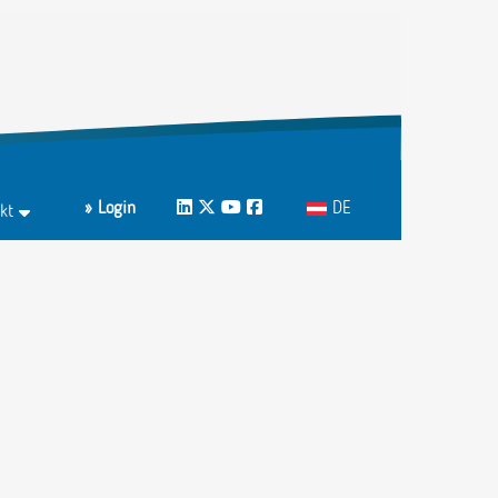
Sprache auswählen
» Login
LinkedIn
Twitter
Youtube
Facebook
DE
kt
ktformular
echpartnerInnen A-Z