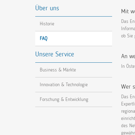
Über uns
Mit w
Das En
Historie
Informa
ob Sie
FAQ
Unsere Service
An we
In Öste
Business & Märkte
Innovation & Technologie
Wer s
Das En
Forschung & Entwicklung
ExpertI
region
einric
des Ne
gewährl