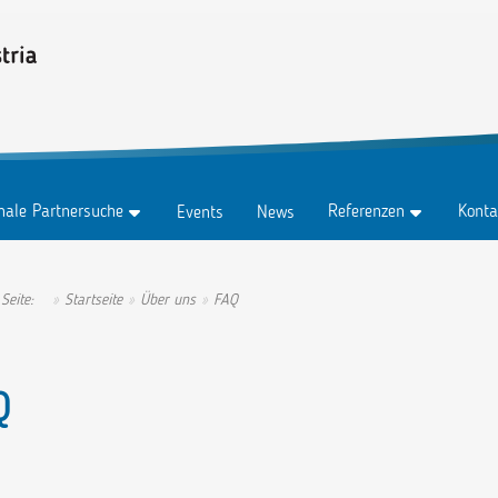
onale Partnersuche
Referenzen
Konta
Events
News
z
Testimonials
Konta
z Abo
Erfolgsgeschichten
Anspr
 Seite:
Startseite
Über uns
FAQ
tungen
Ambassadors
Q