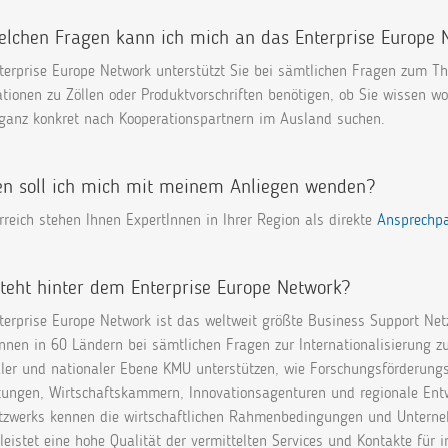
elchen Fragen kann ich mich an das Enterprise Europe
terprise Europe Network unterstützt Sie bei sämtlichen Fragen zum Th
tionen zu Zöllen oder Produktvorschriften benötigen, ob Sie wissen wo
 ganz konkret nach Kooperationspartnern im Ausland suchen.
n soll ich mich mit meinem Anliegen wenden?
rreich stehen Ihnen ExpertInnen in Ihrer Region als direkte
Ansprechpa
teht hinter dem Enterprise Europe Network?
terprise Europe Network ist das weltweit größte Business Support Ne
nnen in 60 Ländern bei sämtlichen Fragen zur Internationalisierung zu
aler und nationaler Ebene KMU unterstützen, wie Forschungsförderung
htungen, Wirtschaftskammern, Innovationsagenturen und regionale Ent
tzwerks kennen die wirtschaftlichen Rahmenbedingungen und Unterne
eistet eine hohe Qualität der vermittelten Services und Kontakte für i