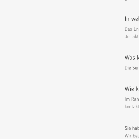
In we
Das Ent
der akt
Was k
Die Se
Wie k
Im Rah
kontakt
Sie ha
Wir bea