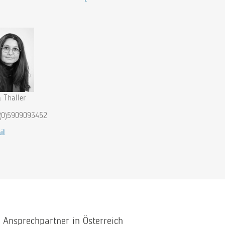
 Thaller
(0)5909093452
il
e Ansprechpartner in Österreich