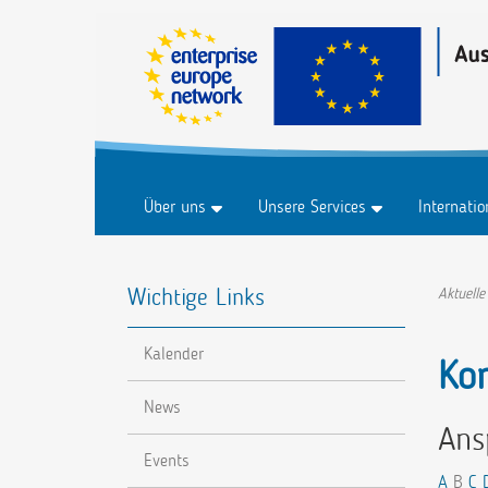
Über uns
Unsere Services
Internati
Historie
Business & Märkte
Marktplat
Wichtige Links
FAQ
Innovation & Technologie
Marktplat
Aktuelle
Forschung & Entwicklung
Veranstal
Kalender
Nachhaltigkeit
Ko
Digitalisierung
News
Ans
Events
A
B
C