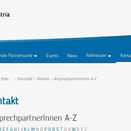
onale Partnersuche
Referenzen
Konta
Events
News
z
Testimonials
Konta
z Abo
Erfolgsgeschichten
Anspr
 Seite:
Startseite
Kontakt
AnsprechpartnerInnen A-Z
tungen
Ambassadors
ntakt
prechpartnerInnen A-Z
D
E
F
G
H
I
J
K
L
M
N O
P
Q
R
S
T
U V
W
X Y Z