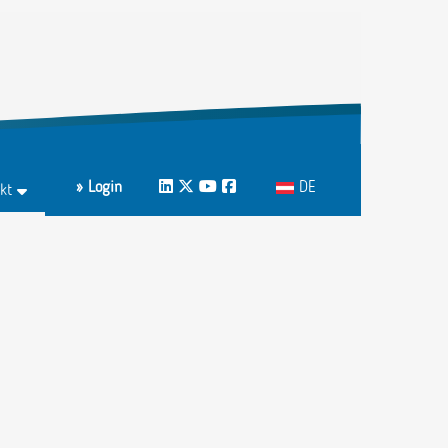
Sprache auswählen
» Login
LinkedIn
Twitter
Youtube
Facebook
DE
kt
ktformular
echpartnerInnen A-Z