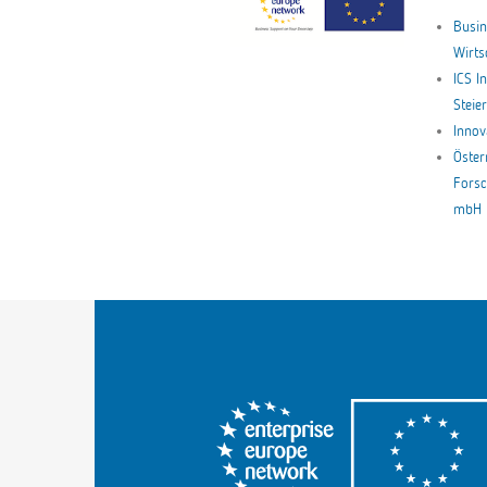
Busin
Wirt
ICS I
Stei
Innov
Öster
Forsc
mbH