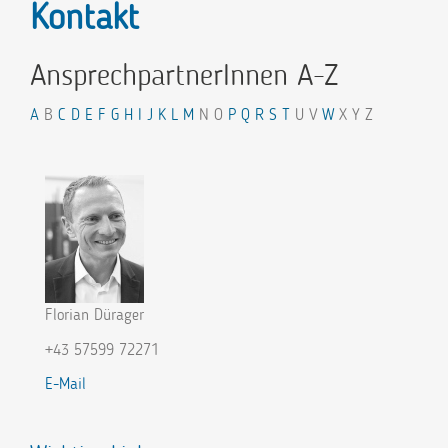
Kontakt
AnsprechpartnerInnen A-Z
A
B
C
D
E
F
G
H
I
J
K
L
M
N O
P
Q
R
S
T
U V
W
X Y Z
Florian Dürager
+43 57599 72271
E-Mail