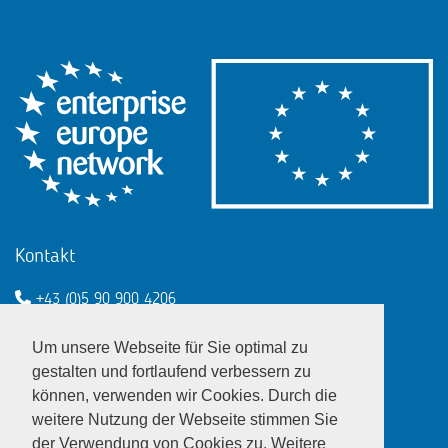
Kontakt
+43 (0)5 90 900 4206
een@wko.at
Um unsere Webseite für Sie optimal zu
Enterprise Europe Network - EU
gestalten und fortlaufend verbessern zu
können, verwenden wir Cookies. Durch die
LinkedIn
Twitter
Youtube
Facebook
weitere Nutzung der Webseite stimmen Sie
der Verwendung von Cookies zu. Weitere