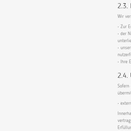
2.3.
Wir ve
• Zur E
• der 
unterl
• unser
nutzerf
• Ihre 
2.4.
Sofern
übermit
• exter
Innerha
vertrag
Erfüll