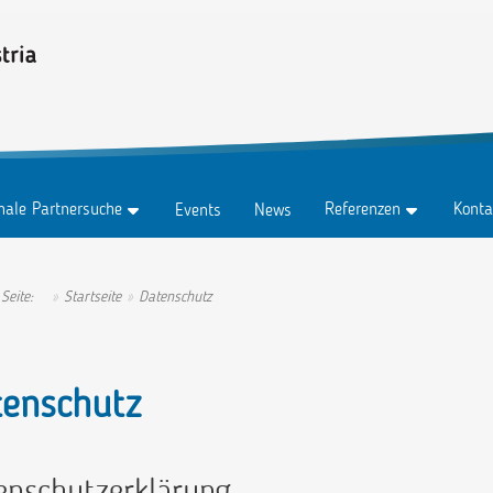
onale Partnersuche
Referenzen
Konta
Events
News
z
Testimonials
Konta
z Abo
Erfolgsgeschichten
Anspr
 Seite:
Startseite
Datenschutz
tungen
Ambassadors
tenschutz
enschutzerklärung