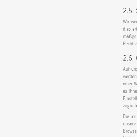
2.5.
Wir wer
dies er
maßgebl
Rechtss
2.6.
Auf uns
werden
einer W
es Ihne
Einste
zugreif
Die me
unsere
Browse