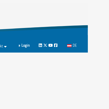
Sprache auswählen
» Login
LinkedIn
Twitter
Youtube
Facebook
DE
kt
ktformular
echpartnerInnen A-Z