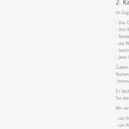
2. K
Im Zug
• Das D
• Ihre 
• Name
• die W
• best
• jene 
Zudem 
Namens
„Intern
Es bes
Sie die
Wir ve
• um I
• um Nu