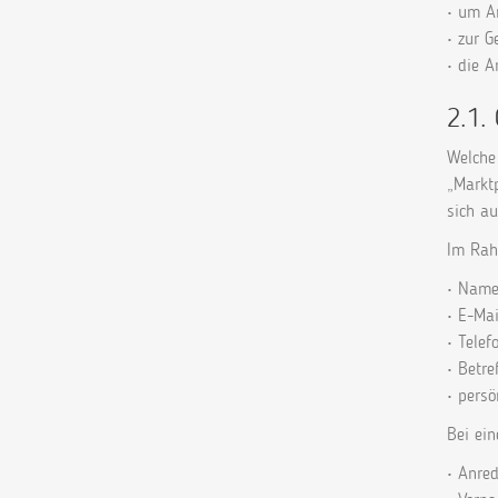
• um A
• zur 
• die 
2.1.
Welche 
„Marktp
sich a
Im Rah
• Nam
• E-Mai
• Tele
• Betre
• persö
Bei ein
• Anre