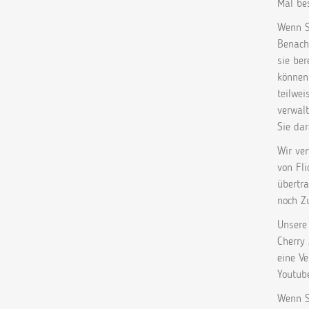
Mal be
Wenn Si
Benach
sie be
können,
teilwei
verwalt
Sie dar
Wir ver
von Fli
übertra
noch Zu
Unsere 
Cherry
eine V
Youtube
Wenn Si