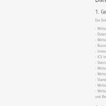
1. G
Die On
• Wirt
• Öste
• Wirt
• Busi
• Inno
• ICS I
• Stei
• Wirt
• Wirt
• Stand
• Wirt
• Wirt
und Be