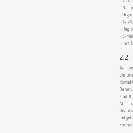
• Vorn
• Nac
• Organ
• Telef
• Regi
• E-Ma
• ihre
2.2.
Auf un
Sie un
Kontak
Datenv
sind Ih
Absiche
Beantw
mitget
Formul