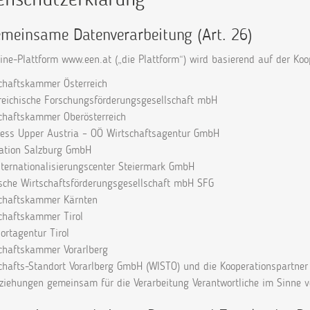
emeinsame Datenverarbeitung (Art. 26)
line-Plattform www.een.at („die Plattform“) wird basierend auf der K
schaftskammer Österreich
rreichische Forschungsförderungsgesellschaft mbH
schaftskammer Oberösterreich
ness Upper Austria – OÖ Wirtschaftsagentur GmbH
vation Salzburg GmbH
nternationalisierungscenter Steiermark GmbH
rische Wirtschaftsförderungsgesellschaft mbH SFG
schaftskammer Kärnten
schaftskammer Tirol
ortagentur Tirol
schaftskammer Vorarlberg
schafts-Standort Vorarlberg GmbH (WISTO) und die Kooperationspartner
ziehungen gemeinsam für die Verarbeitung Verantwortliche im Sinne v