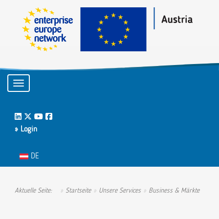
Toggle navigation
LinkedIn
Twitter
Youtube
Facebook
» Login
Sprache auswählen
DE
Aktuelle Seite:
Startseite
Unsere Services
Business & Märkte