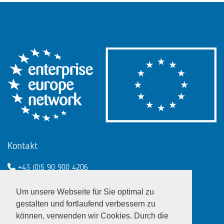
Kontakt
+43 (0)5 90 900 4206
een@wko.at
Um unsere Webseite für Sie optimal zu
Enterprise Europe Network - EU
gestalten und fortlaufend verbessern zu
können, verwenden wir Cookies. Durch die
LinkedIn
Twitter
Youtube
Facebook