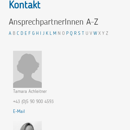
Kontakt
AnsprechpartnerInnen A-Z
A
B
C
D
E
F
G
H
I
J
K
L
M
N O
P
Q
R
S
T
U V
W
X Y Z
Tamara Achleitner
+43 (0)5 90 900 4593
E-Mail