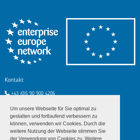
Kontakt
+43 (0)5 90 900 4206
een@wko.at
Um unsere Webseite für Sie optimal zu
Enterprise Europe Network - EU
gestalten und fortlaufend verbessern zu
können, verwenden wir Cookies. Durch die
LinkedIn
Twitter
Youtube
Facebook
weitere Nutzung der Webseite stimmen Sie
der Verwendung von Cookies zu. Weitere