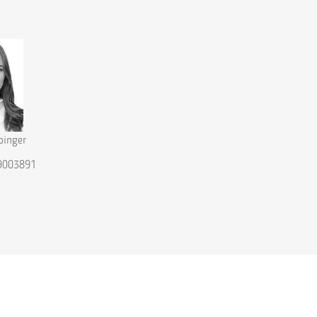
inger
9003891