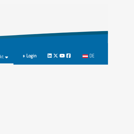
Sprache auswählen
» Login
LinkedIn
Twitter
Youtube
Facebook
DE
kt
ktformular
echpartnerInnen A-Z