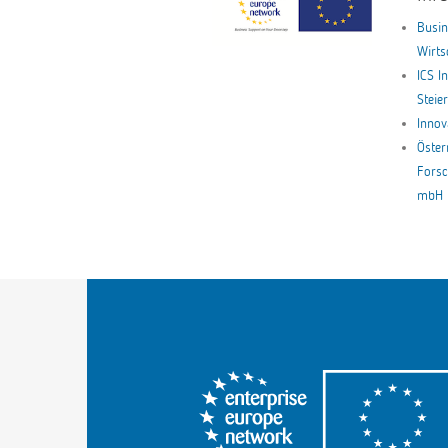
Busin
Wirt
ICS I
Stei
Innov
Öster
Forsc
mbH