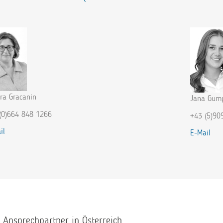
era Gracanin
Jana Gump
(0)664 848 1266
+43 (5)90
il
E-Mail
e Ansprechpartner in Österreich