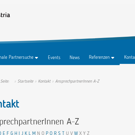
onale Partnersuche
Referenzen
Konta
Events
News
z
Testimonials
Konta
z Abo
Erfolgsgeschichten
Anspr
 Seite:
Startseite
Kontakt
AnsprechpartnerInnen A-Z
tungen
Ambassadors
ntakt
prechpartnerInnen A-Z
D
E
F
G
H
I
J
K
L
M
N O
P
Q
R
S
T
U V
W
X Y Z