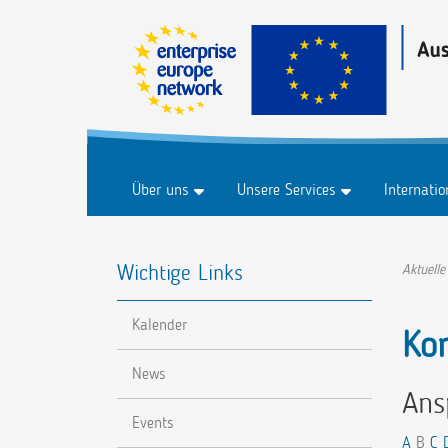
Über uns
Unsere Services
Internati
Historie
Business & Märkte
Marktplat
Wichtige Links
FAQ
Innovation & Technologie
Marktplat
Aktuelle
Forschung & Entwicklung
Veranstal
Kalender
Nachhaltigkeit
Ko
Digitalisierung
News
Ans
Events
A
B
C