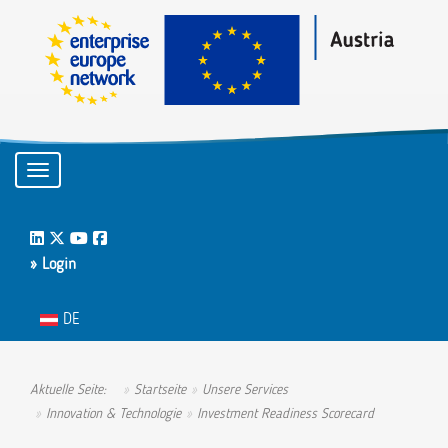
Toggle navigation
LinkedIn
Twitter
Youtube
Facebook
» Login
Sprache auswählen
DE
Aktuelle Seite:
Startseite
Unsere Services
Innovation & Technologie
Investment Readiness Scorecard