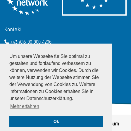
Kontakt
+43 (0)5 90 900 4206
een@wko.at
Um unsere Webseite für Sie optimal zu
Enterprise Europe Network - EU
gestalten und fortlaufend verbessern zu
können, verwenden wir Cookies. Durch die
LinkedIn
Twitter
Youtube
Facebook
weitere Nutzung der Webseite stimmen Sie
der Verwendung von Cookies zu. Weitere
Informationen zu Cookies erhalten Sie in
unserer Datenschutzerklärung.
Mehr erfahren
Ok
© EEN Austria 2026
Datenschutz
|
Impressum