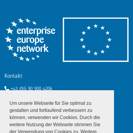
Kontakt
+43 (0)5 90 900 4206
een@wko.at
Um unsere Webseite für Sie optimal zu
Enterprise Europe Network - EU
gestalten und fortlaufend verbessern zu
können, verwenden wir Cookies. Durch die
LinkedIn
Twitter
Youtube
Facebook
weitere Nutzung der Webseite stimmen Sie
der Verwendung von Cookies zu. Weitere