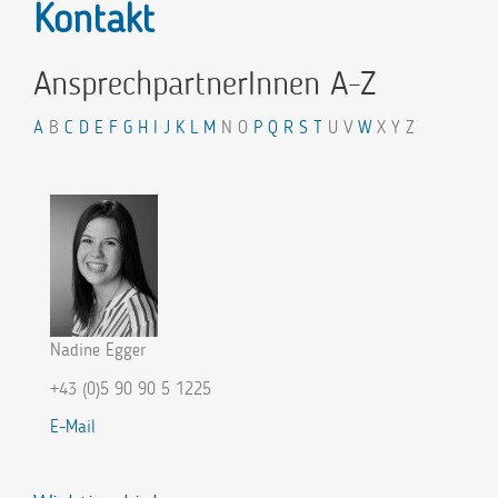
Kontakt
AnsprechpartnerInnen A-Z
A
B
C
D
E
F
G
H
I
J
K
L
M
N O
P
Q
R
S
T
U V
W
X Y Z
Nadine Egger
+43 (0)5 90 90 5 1225
E-Mail