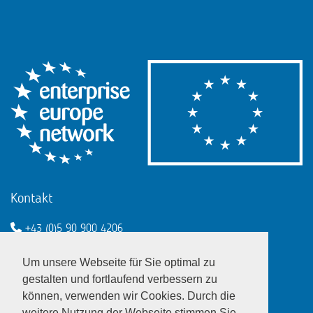
Kontakt
+43 (0)5 90 900 4206
een@wko.at
Um unsere Webseite für Sie optimal zu
Enterprise Europe Network - EU
gestalten und fortlaufend verbessern zu
können, verwenden wir Cookies. Durch die
LinkedIn
Twitter
Youtube
Facebook
weitere Nutzung der Webseite stimmen Sie