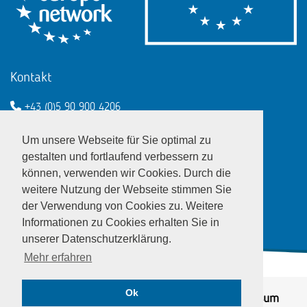
Kontakt
+43 (0)5 90 900 4206
een@wko.at
Um unsere Webseite für Sie optimal zu
Enterprise Europe Network - EU
gestalten und fortlaufend verbessern zu
können, verwenden wir Cookies. Durch die
LinkedIn
Twitter
Youtube
Facebook
weitere Nutzung der Webseite stimmen Sie
der Verwendung von Cookies zu. Weitere
Informationen zu Cookies erhalten Sie in
unserer Datenschutzerklärung.
Mehr erfahren
Ok
© EEN Austria 2026
Datenschutz
|
Impressum