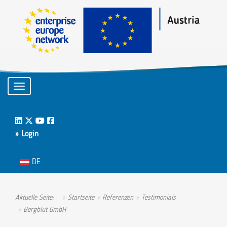
Toggle navigation
LinkedIn
Twitter
Youtube
Facebook
» Login
Sprache auswählen
DE
Aktuelle Seite:
Startseite
Referenzen
Testimonials
Bergblut GmbH