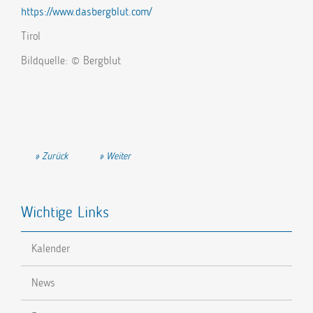
https://www.dasbergblut.com/
Tirol
Bildquelle: © Bergblut
Vorheriger Beitrag: Eisbär Sportmoden GmbH
Nächster Beitrag: Eyecre.at GmbH
Zurück
Weiter
Wichtige Links
Kalender
News