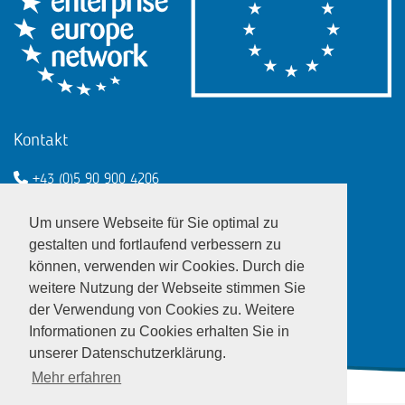
Kontakt
+43 (0)5 90 900 4206
een@wko.at
Um unsere Webseite für Sie optimal zu
Enterprise Europe Network - EU
gestalten und fortlaufend verbessern zu
können, verwenden wir Cookies. Durch die
LinkedIn
Twitter
Youtube
Facebook
weitere Nutzung der Webseite stimmen Sie
der Verwendung von Cookies zu. Weitere
Informationen zu Cookies erhalten Sie in
unserer Datenschutzerklärung.
Mehr erfahren