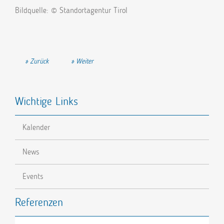
Bildquelle: © Standortagentur Tirol
Vorheriger Beitrag: Bergblut GmbH
Nächster Beitrag: alpLytics
Zurück
Weiter
Wichtige Links
Kalender
News
Events
Referenzen