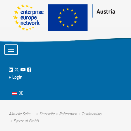
Toggle navigation
LinkedIn
Twitter
Youtube
Facebook
» Login
Sprache auswählen
DE
Aktuelle Seite:
Startseite
Referenzen
Testimonials
Eyecre.at GmbH