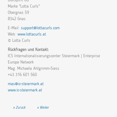
Marke "Lotta Curls"
Obergnas 59
8342 Gnas
E-Mail:
support@lottacurls.com
Web:
www.lottacurls.at
© Lotta Curls
Rückfragen und Kontakt:
ICS Internationalisierungscenter Steiermark | Enterprise
Europe Network
Mag. Michaela Ahlgrimm-Siess
+43 316 601 560
mas@ic-steiermark.at
www.ic-steiermark.at
Vorheriger Beitrag: Ein neues innovatives Fendersystem für Boote
Nächster Beitrag: Schulterschluss gegen Versandkrimi
Zurück
Weiter