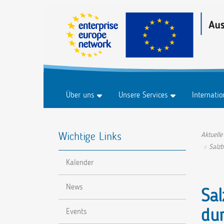
Über uns
Unsere Services
Internati
Historie
Business & Märkte
Marktplat
Wichtige Links
FAQ
Innovation & Technologie
Marktplat
Aktuelle
Salzb
Forschung & Entwicklung
Veranstal
Kalender
Nachhaltigkeit
Digitalisierung
News
Sal
dur
Events