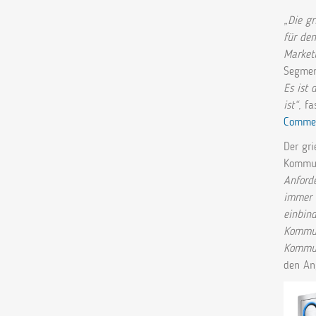
„Die g
für den
Market
Segmen
Es ist 
ist“
, f
Comme
Der gri
Kommun
Anforde
immer 
einbind
Kommuni
Kommun
den An