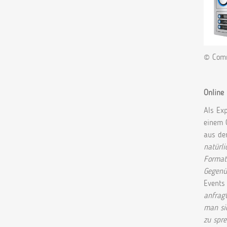
© Comm
Online
Als Ex
einem 
aus der
natürli
Formate
Gegenü
Events 
anfragt
man sic
zu spre