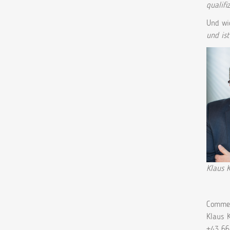
qualifi
Und wi
und ist
Klaus 
Commen
Kl
+43 66