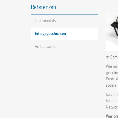
Referenzen
Testimonials
Erfolgsgeschichten
Ambassadors
© Comm
Wie ei
griechi
Produkt
speziali
Das er
ist di
Networ
Wer bri