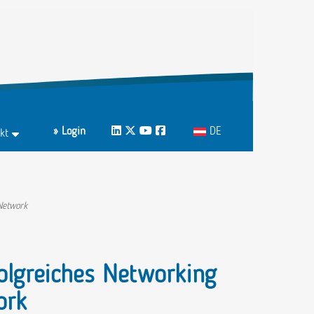
Sprache auswählen
» Login
LinkedIn
Twitter
Youtube
Facebook
DE
kt
ktformular
echpartnerInnen A-Z
Network
olgreiches Networking
ork