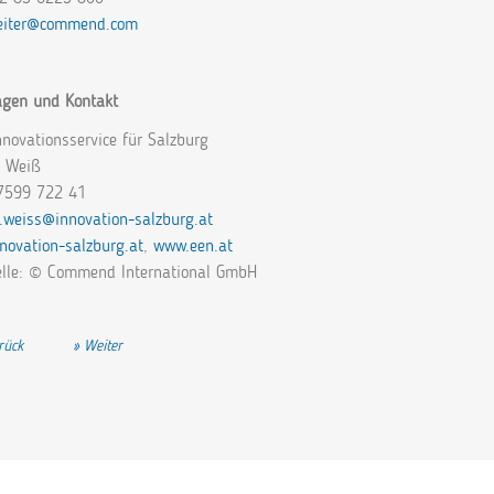
reiter@commend.com
agen und Kontakt
nnovationsservice für Salzburg
 Weiß
7599 722 41
.weiss@innovation-salzburg.at
novation-salzburg.at
,
www.een.at
elle: © Commend International GmbH
heriger Beitrag: Sprout: Erfolgreicher Co-Creation-Prozess zwischen steirischem
Nächster Beitrag: Braunauer Startup entwickelt innovatives Messsy
rück
Weiter