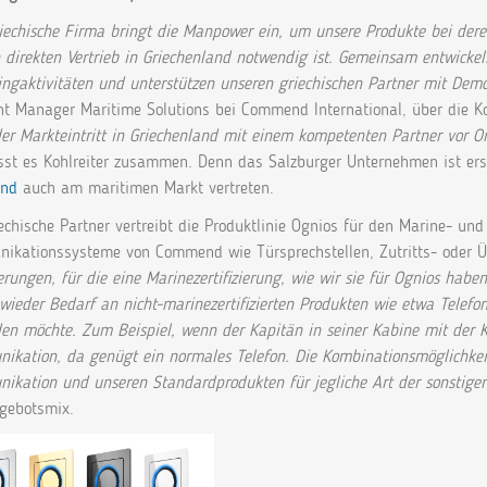
riechische Firma bringt die Manpower ein, um unsere Produkte bei der
 direkten Vertrieb in Griechenland notwendig ist. Gemeinsam entwickel
ingaktivitäten und unterstützen unseren griechischen Partner mit De
t Manager Maritime Solutions bei Commend International, über die Ko
der Markteintritt in Griechenland mit einem kompetenten Partner vor O
asst es Kohlreiter zusammen. Denn das Salzburger Unternehmen ist er
nd
auch am maritimen Markt vertreten.
echische Partner vertreibt die Produktlinie Ognios für den Marine- un
ikationssysteme von Commend wie Türsprechstellen, Zutritts- oder
rungen, für die eine Marinezertifizierung, wie wir sie für Ognios habe
wieder Bedarf an nicht-marinezertifizierten Produkten wie etwa Telef
en möchte. Zum Beispiel, wenn der Kapitän in seiner Kabine mit der Küc
kation, da genügt ein normales Telefon. Die Kombinationsmöglichkeit 
ikation und unseren Standardprodukten für jegliche Art der sonstige
gebotsmix.