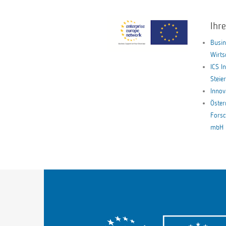
Ihr
Busin
Wirt
ICS I
Stei
Innov
Öster
Forsc
mbH