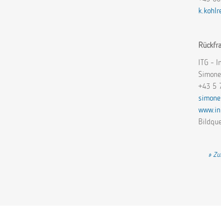
k.kohl
Rückfr
ITG - I
Simone
+43 5 
simone
www.in
Bildqu
Vor
Zu