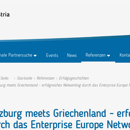
onale Partnersuche
Referenzen
Konta
Events
News
z
Testimonials
Konta
z Abo
Erfolgsgeschichten
Anspr
 Seite:
Startseite
Referenzen
Erfolgsgeschichten
urg meets Griechenland - erfolgreiches Networking durch das Enterprise Europe 
tungen
Ambassadors
zburg meets Griechenland - erf
ch das Enterprise Europe Netw