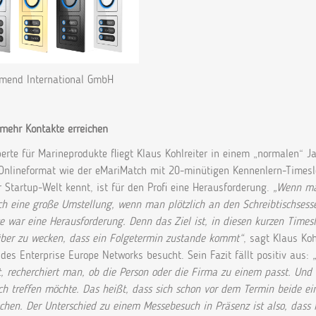
end International GmbH
 mehr Kontakte erreichen
perte für Marineprodukte fliegt Klaus Kohlreiter in einem „normalen“
Onlineformat wie der eMariMatch mit 20-minütigen Kennenlern-Timeslot
 Startup-Welt kennt, ist für den Profi eine Herausforderung.
„Wenn man
ch eine große Umstellung, wenn man plötzlich an den Schreibtischsessel
 war eine Herausforderung. Denn das Ziel ist, in diesen kurzen Timesl
ber zu wecken, dass ein Folgetermin zustande kommt“
, sagt Klaus Koh
des Enterprise Europe Networks besucht. Sein Fazit fällt positiv aus:
, recherchiert man, ob die Person oder die Firma zu einem passt. Und
h treffen möchte. Das heißt, dass sich schon vor dem Termin beide ei
chen. Der Unterschied zu einem Messebesuch in Präsenz ist also, dass m