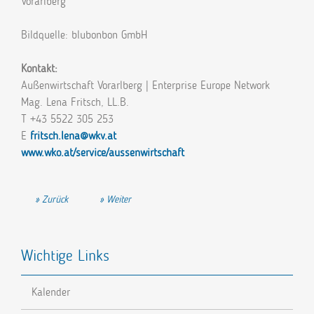
Vorarlberg
Bildquelle: blubonbon GmbH
Kontakt:
Außenwirtschaft Vorarlberg | Enterprise Europe Network
Mag. Lena Fritsch, LL.B.
T
+43 5522 305 253
E
fritsch.lena@wkv.at
www.wko.at/service/aussenwirtschaft
Vorheriger Beitrag: Innovation durch länderübergreifende Industriekoo
Nächster Beitrag: Steirisches Amazon für fairen Altm
Zurück
Weiter
Wichtige Links
Kalender