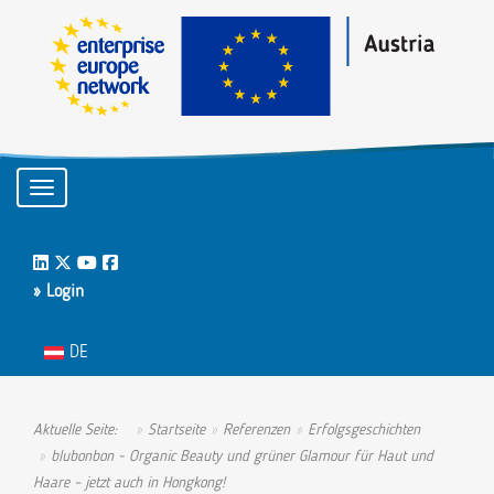
Toggle navigation
LinkedIn
Twitter
Youtube
Facebook
» Login
Sprache auswählen
DE
Aktuelle Seite:
Startseite
Referenzen
Erfolgsgeschichten
blubonbon - Organic Beauty und grüner Glamour für Haut und
Haare – jetzt auch in Hongkong!