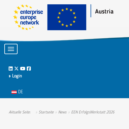
Toggle navigation
LinkedIn
Twitter
Youtube
Facebook
» Login
Sprache auswählen
DE
Aktuelle Seite:
Startseite
News
EEN ErfolgsWerkstatt 2026