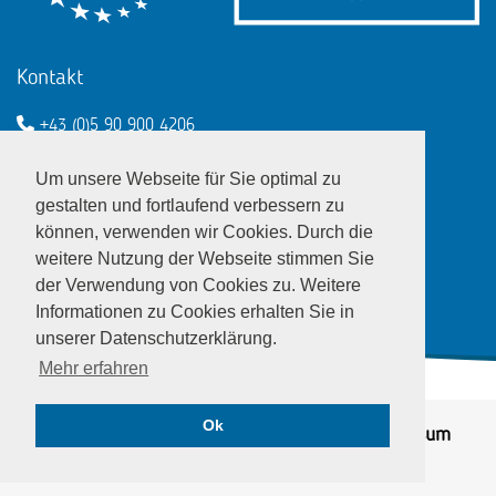
Kontakt
+43 (0)5 90 900 4206
een@wko.at
Um unsere Webseite für Sie optimal zu
Enterprise Europe Network - EU
gestalten und fortlaufend verbessern zu
können, verwenden wir Cookies. Durch die
LinkedIn
Twitter
Youtube
Facebook
weitere Nutzung der Webseite stimmen Sie
der Verwendung von Cookies zu. Weitere
Informationen zu Cookies erhalten Sie in
unserer Datenschutzerklärung.
Mehr erfahren
Ok
© EEN Austria 2026
Datenschutz
|
Impressum