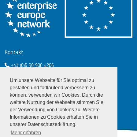
Kontakt
+43 (0)5 90 900 4206
een@wko.at
Um unsere Webseite für Sie optimal zu
Enterprise Europe Network - EU
gestalten und fortlaufend verbessern zu
können, verwenden wir Cookies. Durch die
LinkedIn
Twitter
Youtube
Facebook
weitere Nutzung der Webseite stimmen Sie
der Verwendung von Cookies zu. Weitere
Informationen zu Cookies erhalten Sie in
unserer Datenschutzerklärung.
Mehr erfahren