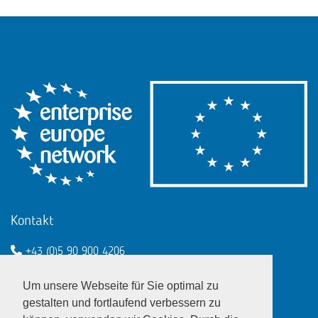
Kontakt
+43 (0)5 90 900 4206
een@wko.at
Um unsere Webseite für Sie optimal zu
Enterprise Europe Network - EU
gestalten und fortlaufend verbessern zu