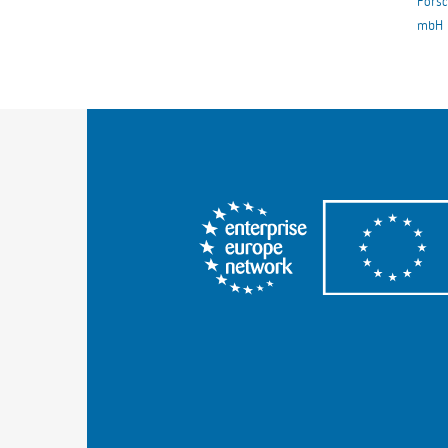
Forsc
mbH