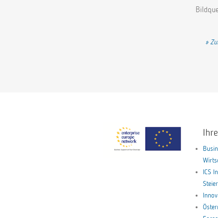
Bildque
Vo
Zu
Ihr
Busin
Wirt
ICS I
Stei
Innov
Öster