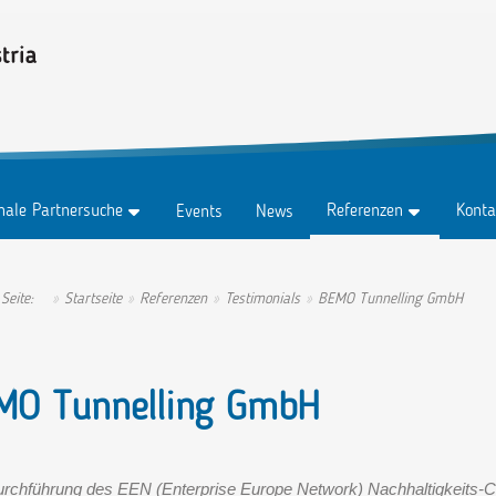
onale Partnersuche
Referenzen
Konta
Events
News
z
Testimonials
Konta
z Abo
Erfolgsgeschichten
Anspr
 Seite:
Startseite
Referenzen
Testimonials
BEMO Tunnelling GmbH
tungen
Ambassadors
MO Tunnelling GmbH
urchführung des EEN (Enterprise Europe Network) Nachhaltigkeits-