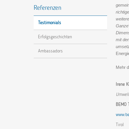
gemein
Referenzen
richti
weitere
Testimonials
Ganze"
Dimens
Erfolgsgeschichten
mit de
umsetz
Ambassadors
Energ
Mehr 
Irene K
Umwelt
BEMO T
www.be
Tirol