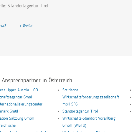
lle: STandortagentur Tirol
rheriger Beitrag: Feldkircher GmbH
Nächster Beitrag: Lottmann Fensterbänke GmbH
rück
Weiter
e Ansprechpartner in Österreich
ess Upper Austria – OÖ
Steirische
schaftsagentur GmbH
Wirtschaftsförderungsgesellschaft
nternationalisierungscenter
mbH SFG
ermark GmbH
Standortagentur Tirol
ation Salzburg GmbH
Wirtschafts-Standort Vorarlberg
reichische
GmbH (WISTO)