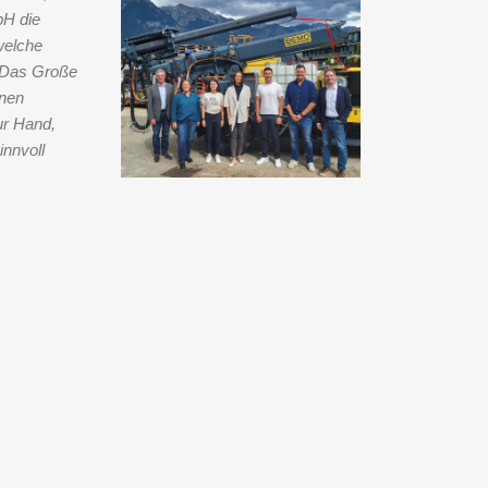
bH die
welche
 "Das Große
lnen
ur Hand,
innvoll