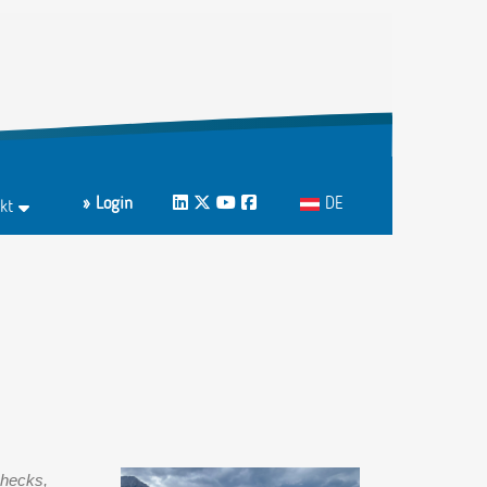
Sprache auswählen
» Login
LinkedIn
Twitter
Youtube
Facebook
DE
kt
ktformular
echpartnerInnen A-Z
Checks,