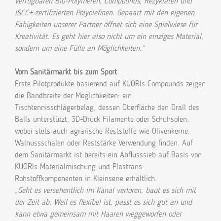
verfügbaren Bio-Polymeren, Compounds, Rezyklaten und
ISCC+-zertifizierten Polyolefinen. Gepaart mit den eigenen
Fähigkeiten unserer Partner öffnet sich eine Spielwiese für
Kreativität. Es geht hier also nicht um ein einziges Material,
sondern um eine Fülle an Möglichkeiten.“
Vom Sanitärmarkt bis zum Sport
Erste Pilotprodukte basierend auf KUORIs Compounds zeigen
die Bandbreite der Möglichkeiten: ein
Tischtennisschlägerbelag, dessen Oberfläche den Drall des
Balls unterstützt, 3D-Druck Filamente oder Schuhsolen,
wobei stets auch agrarische Reststoffe wie Olivenkerne,
Walnussschalen oder Reststärke Verwendung finden. Auf
dem Sanitärmarkt ist bereits ein Abflusssieb auf Basis von
KUORIs Materialmischung und Plastrans-
Rohstoffkomponenten in Kleinserie erhältlich.
„Geht es versehentlich im Kanal verloren, baut es sich mit
der Zeit ab. Weil es flexibel ist, passt es sich gut an und
kann etwa gemeinsam mit Haaren weggeworfen oder