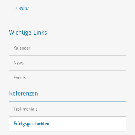
Nächster Beitrag: D3D Design3D: Erste Auslandskooperation über den 
Weiter
Wichtige Links
Kalender
News
Events
Referenzen
Testimonials
Erfolgsgeschichten