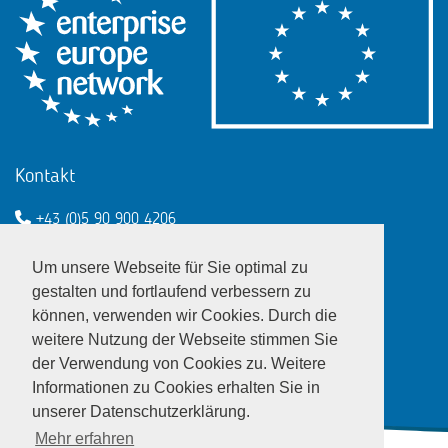
Kontakt
+43 (0)5 90 900 4206
een@wko.at
Um unsere Webseite für Sie optimal zu
Enterprise Europe Network - EU
gestalten und fortlaufend verbessern zu
können, verwenden wir Cookies. Durch die
LinkedIn
Twitter
Youtube
Facebook
weitere Nutzung der Webseite stimmen Sie
der Verwendung von Cookies zu. Weitere
Informationen zu Cookies erhalten Sie in
unserer Datenschutzerklärung.
Mehr erfahren