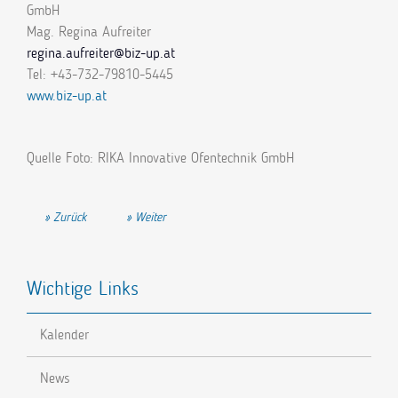
GmbH
Mag. Regina Aufreiter
regina.aufreiter@biz-up.at
Tel: +43-732-79810-5445
www.biz-up.at
Quelle Foto: RIKA Innovative Ofentechnik GmbH
Vorheriger Beitrag: Neue Technologie für altes Holz
Nächster Beitrag: Anforderungen an zukünftige Arbei
Zurück
Weiter
Wichtige Links
Kalender
News