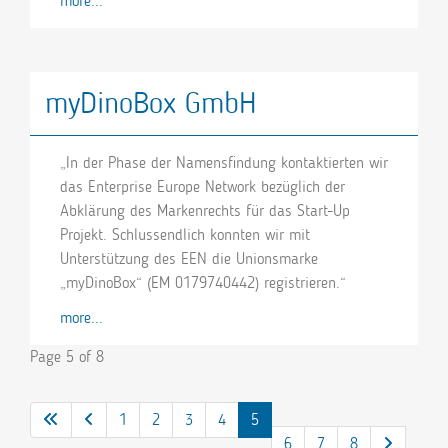
more...
myDinoBox GmbH
„In der Phase der Namensfindung kontaktierten wir
das Enterprise Europe Network bezüglich der
Abklärung des Markenrechts für das Start-Up
Projekt. Schlussendlich konnten wir mit
Unterstützung des EEN die Unionsmarke
„myDinoBox“ (EM 0179740442) registrieren.“
more...
Page 5 of 8
1
2
3
4
5
6
7
8