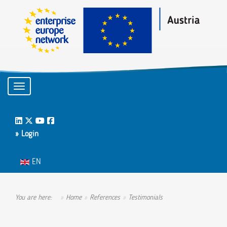
Toggle navigation
LinkedIn
Twitter
Youtube
Facebook
» Login
Select your language
EN
You are here:
Home
References
Testimonials