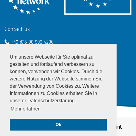
Contact us
+43 (0)5 90 900 4206
een@wko.at
Um unsere Webseite für Sie optimal zu
Enterprise Europe Network - EU
gestalten und fortlaufend verbessern zu
können, verwenden wir Cookies. Durch die
LinkedIn
Twitter
Youtube
Facebook
weitere Nutzung der Webseite stimmen Sie
der Verwendung von Cookies zu. Weitere
Informationen zu Cookies erhalten Sie in
unserer Datenschutzerklärung.
Mehr erfahren
Ok
© EEN Austria 2026
Privacy notice
|
Imprint