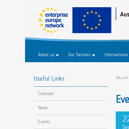
About us
Our Services
International
History
Business & Markets
Marketplace
Useful Links
FAQ
Innovation & Technology
Marketplace 
You are
Research & Development
Events
Calendar
Sustainability
Eve
Digitalisation
News
2
Events
Se