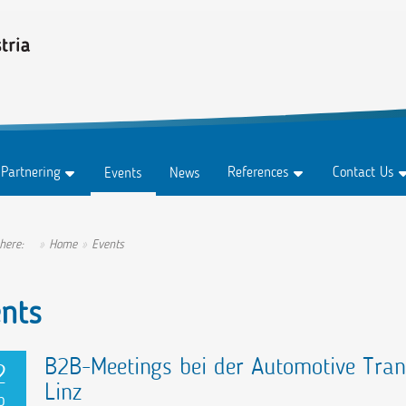
 Partnering
References
Contact Us
Events
News
Testimonials
Contact For
Subscription
Success Stories
Contact Pers
 here:
Home
Events
Ambassadors
nts
B2B-Meetings bei der Automotive Tran
2
Linz
p