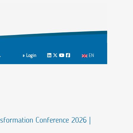
Select your language
» Login
LinkedIn
Twitter
Youtube
Facebook
EN
m
ons A-Z
sformation Conference 2026 |