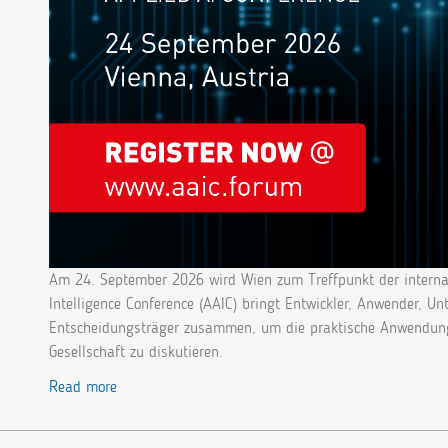
Am 24. September 2026 wird Wien zum Treffpunkt der internat
Intelligence Conference (AAIC) bringt Entwickler, Anwender, U
Entscheidungsträger zusammen, um die praktische Anwendung v
Gesellschaft zu diskutieren.
Read more