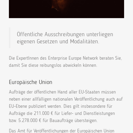
Öffentliche Ausschreibungen unterliegen
eigenen Gesetzen und Modalitäten.
Die ExpertInnen des Enterprise Europe Network beraten Sie,
damit Sie diese reibungslos abwickeln können.
Europäische Union
Aufträge der öffentlichen Hand aller EU-Staaten müssen
neben einer allfälligen nationalen Veröffentlichung auch auf
EU-Ebene publiziert werden. Dies gilt insbesondere für
Aufträge die 211.000 € für Liefer- und Dienstleistungen
bzw. 5.278.000 € für Bauaufträge übersteigen.
Das Amt für Veröffentlichungen der Europäischen Union