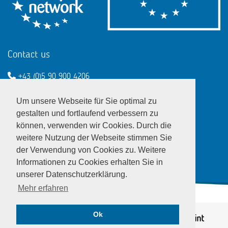
Contact us
+43 (0)5 90 900 4206
een@wko.at
Um unsere Webseite für Sie optimal zu
Enterprise Europe Network - EU
gestalten und fortlaufend verbessern zu
können, verwenden wir Cookies. Durch die
LinkedIn
Twitter
Youtube
Facebook
weitere Nutzung der Webseite stimmen Sie
der Verwendung von Cookies zu. Weitere
Informationen zu Cookies erhalten Sie in
unserer Datenschutzerklärung.
Mehr erfahren
Ok
© EEN Austria 2026
Privacy notice
|
Imprint