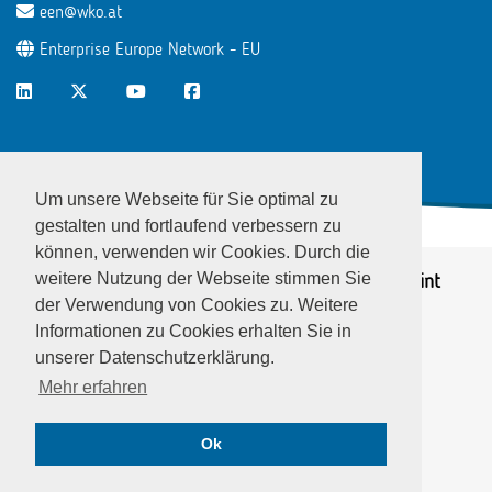
een@wko.at
Enterprise Europe Network - EU
LinkedIn
Twitter
Youtube
Facebook
Um unsere Webseite für Sie optimal zu
gestalten und fortlaufend verbessern zu
können, verwenden wir Cookies. Durch die
weitere Nutzung der Webseite stimmen Sie
© EEN Austria 2026
Privacy notice
|
Imprint
der Verwendung von Cookies zu. Weitere
Informationen zu Cookies erhalten Sie in
unserer Datenschutzerklärung.
Mehr erfahren
Ok