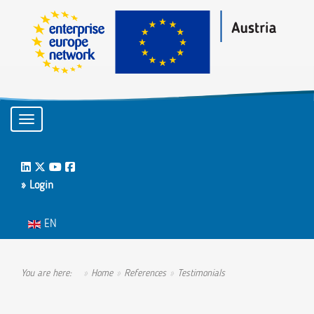
Toggle navigation
LinkedIn
Twitter
Youtube
Facebook
» Login
Select your language
EN
You are here:
Home
References
Testimonials