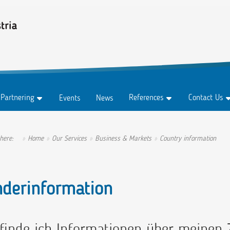
 Partnering
References
Contact Us
Events
News
Testimonials
Contact For
Subscription
Success Stories
Contact Pers
 here:
Home
Our Services
Business & Markets
Country information
Ambassadors
nderinformation
finde ich Informationen über meinen 