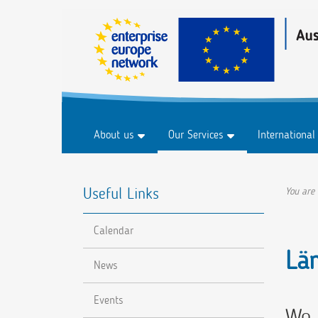
About us
Our Services
International
History
Business & Markets
Marketplace
Useful Links
FAQ
Innovation & Technology
Marketplace 
You are
Research & Development
Events
Calendar
Sustainability
Lä
Digitalisation
News
Events
Wo 