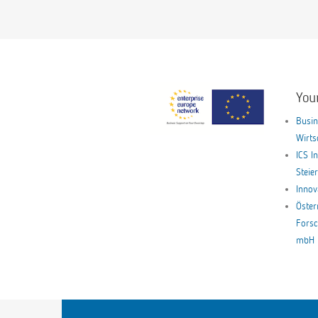
You
Busin
Wirt
ICS I
Stei
Innov
Öster
Forsc
mbH