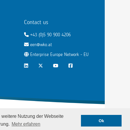
Contact us
+43 (0)5 90 900 4206
een@wko.at
Enterprise Europe Network - EU
LinkedIn
Twitter
Youtube
Facebook
Privacy notice
|
Imprint
e weitere Nutzung der Webseite
Ok
rung.
Mehr erfahren