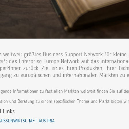
s weltweit größtes Business Support Network für klein
eift das Enterprise Europe Network auf das internation
pertInnen zurück. Ziel ist es Ihren Produkten, Ihrer Tec
gang zu europäischen und internationalen Märkten zu er
egende Informationen zu fast allen Märkten weltweit finden Sie auf
ation und Beratung zu einem spezifischen Thema und Markt bieten wir
l Links
AUSSENWIRTSCHAFT AUSTRIA