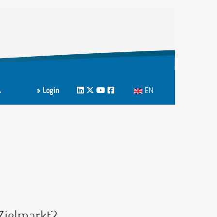
Select your language
» Login
LinkedIn
Twitter
Youtube
Facebook
EN
m
ons A-Z
Zielmarkt?