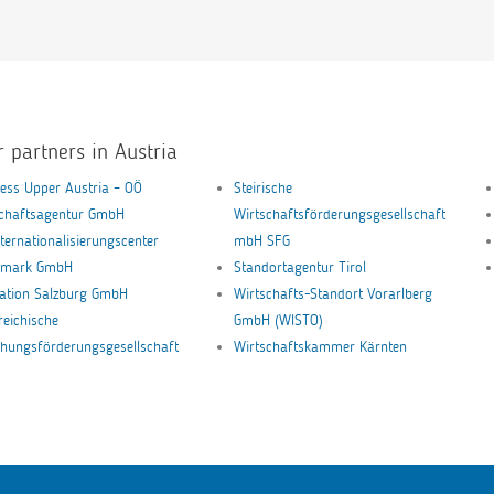
r partners in Austria
ess Upper Austria – OÖ
Steirische
schaftsagentur GmbH
Wirtschaftsförderungsgesellschaft
nternationalisierungscenter
mbH SFG
ermark GmbH
Standortagentur Tirol
ation Salzburg GmbH
Wirtschafts-Standort Vorarlberg
reichische
GmbH (WISTO)
hungsförderungsgesellschaft
Wirtschaftskammer Kärnten