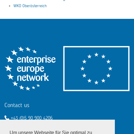
WKO Oberösterreich
Contact us
+43 (0)5 90 900 4206
een@wko.at
Um unsere Webseite für Sie optimal zu