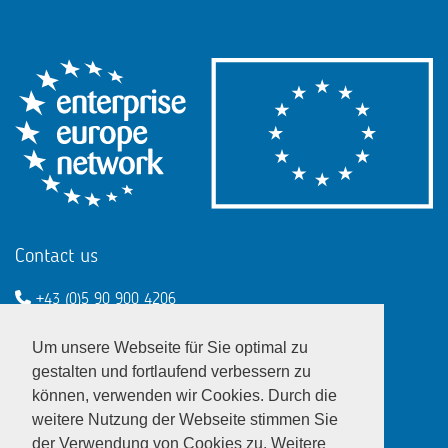
Contact us
+43 (0)5 90 900 4206
een@wko.at
Um unsere Webseite für Sie optimal zu
Enterprise Europe Network - EU
gestalten und fortlaufend verbessern zu
können, verwenden wir Cookies. Durch die
LinkedIn
Twitter
Youtube
Facebook
weitere Nutzung der Webseite stimmen Sie
der Verwendung von Cookies zu. Weitere