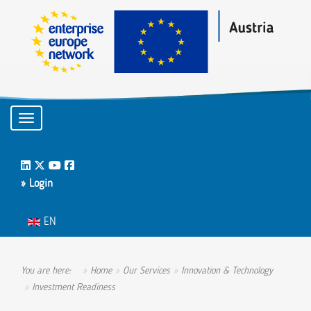
Toggle navigation
LinkedIn
Twitter
Youtube
Facebook
» Login
Select your language
EN
You are here:
Home
Our Services
Innovation & Technology
Investment Readiness