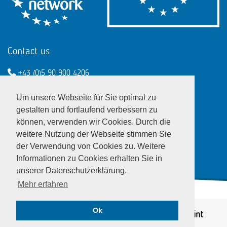
Contact us
+43 (0)5 90 900 4206
een@wko.at
Um unsere Webseite für Sie optimal zu
Enterprise Europe Network - EU
gestalten und fortlaufend verbessern zu
können, verwenden wir Cookies. Durch die
LinkedIn
Twitter
Youtube
Facebook
weitere Nutzung der Webseite stimmen Sie
der Verwendung von Cookies zu. Weitere
Informationen zu Cookies erhalten Sie in
unserer Datenschutzerklärung.
Mehr erfahren
Ok
© EEN Austria 2026
Privacy notice
|
Imprint