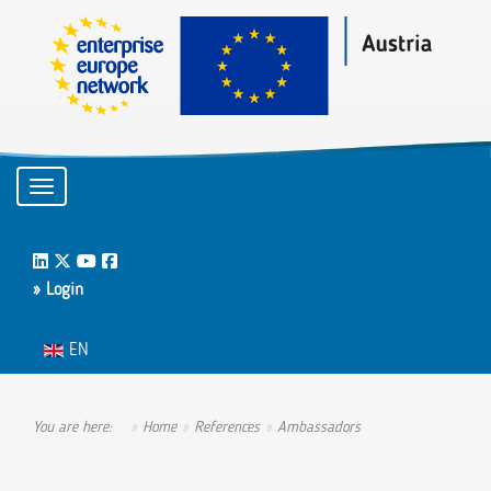
Toggle navigation
LinkedIn
Twitter
Youtube
Facebook
» Login
Select your language
EN
You are here:
Home
References
Ambassadors