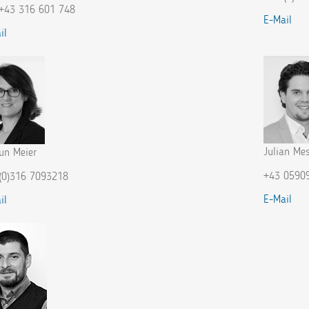
+43 316 601 748
E-Mail
il
Julian Me
un Meier
+43 0590
(0)316 7093218
E-Mail
il