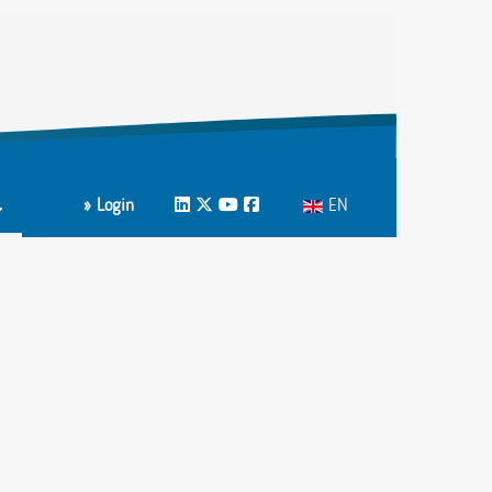
Select your language
» Login
LinkedIn
Twitter
Youtube
Facebook
EN
m
ons A-Z