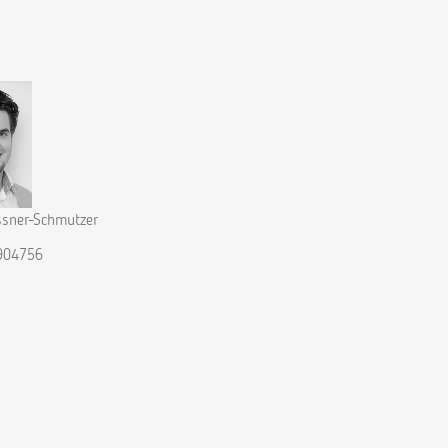
ssner-Schmutzer
904756