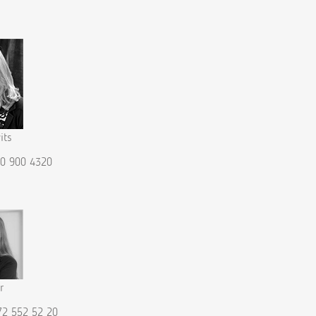
its
90 900 4320
r
72 552 52 20