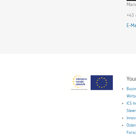
Mari
+43 
E-Ma
You
Busin
Wirt
ICS I
Stei
Innov
Öster
Forsc