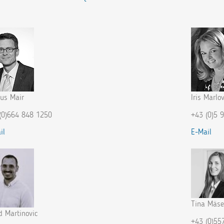
us Mair
Iris Marlov
(0)664 848 1250
+43 (0)5 
il
E-Mail
Tina Mäse
d Martinovic
+43 (0)55