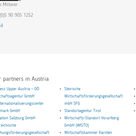
o Mitterer
(0)5 90 905 1252
il
r partners in Austria
ess Upper Austria – OÖ
Steirische
schaftsagentur GmbH
Wirtschaftsförderungsgesellschaft
nternationalisierungscenter
mbH SFG
ermark GmbH
Standortagentur Tirol
ation Salzburg GmbH
Wirtschafts-Standort Vorarlberg
reichische
GmbH (WISTO)
hungsförderungsgesellschaft
Wirtschaftskammer Kärnten