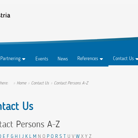
 Partnering
References
Contact Us
Events
News
Testimonials
Contact For
Subscription
Success Stories
Contact Pers
 here:
Home
Contact Us
Contact Persons A-Z
Ambassadors
ntact Us
tact Persons A-Z
D
E
F
G
H
I
J
K
L
M
N O
P
Q
R
S
T
U V
W
X Y Z