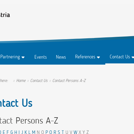
 Partnering
References
Contact Us
Events
News
Testimonials
Contact For
Subscription
Success Stories
Contact Pers
 here:
Home
Contact Us
Contact Persons A-Z
Ambassadors
ntact Us
tact Persons A-Z
D
E
F
G
H
I
J
K
L
M
N O
P
Q
R
S
T
U V
W
X Y Z