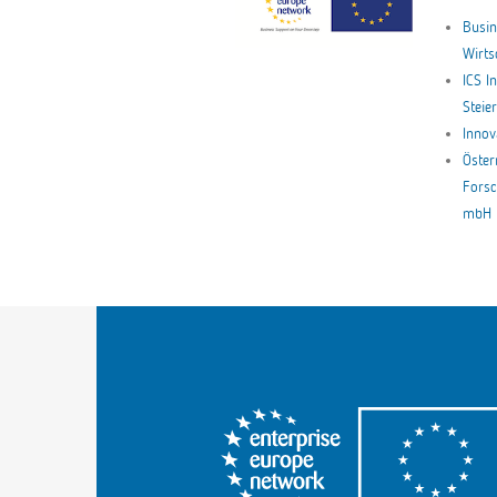
Busin
Wirt
ICS I
Stei
Innov
Öster
Forsc
mbH