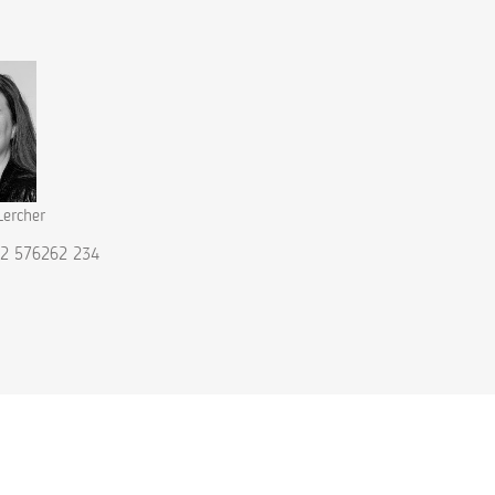
Lercher
12 576262 234