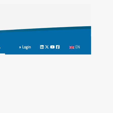
Select your language
» Login
LinkedIn
Twitter
Youtube
Facebook
EN
m
ons A-Z