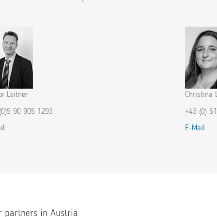
or Leitner
Christina 
(0)5 90 905 1293
+43 (0) 5
il
E-Mail
r partners in Austria