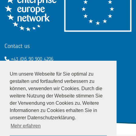
Contact us
+43 (0)5 90 900 4206
een@wko.at
Um unsere Webseite für Sie optimal zu
Enterprise Europe Network - EU
gestalten und fortlaufend verbessern zu
können, verwenden wir Cookies. Durch die
LinkedIn
Twitter
Youtube
Facebook
weitere Nutzung der Webseite stimmen Sie
der Verwendung von Cookies zu. Weitere
Informationen zu Cookies erhalten Sie in
unserer Datenschutzerklärung.
Mehr erfahren