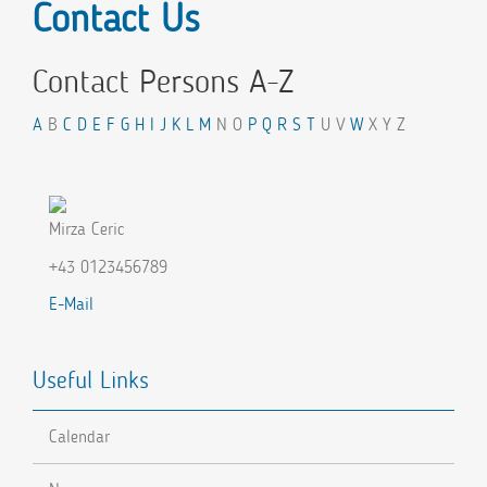
Contact Us
Contact Persons A-Z
A
B
C
D
E
F
G
H
I
J
K
L
M
N O
P
Q
R
S
T
U V
W
X Y Z
Mirza Ceric
+43 0123456789
E-Mail
Useful Links
Calendar