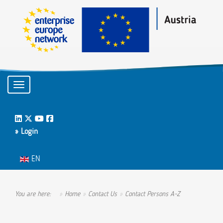
Toggle navigation
LinkedIn
Twitter
Youtube
Facebook
» Login
Select your language
EN
You are here:
Home
Contact Us
Contact Persons A-Z