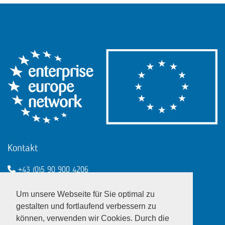
Kontakt
+43 (0)5 90 900 4206
een@wko.at
Um unsere Webseite für Sie optimal zu
Enterprise Europe Network - EU
gestalten und fortlaufend verbessern zu
können, verwenden wir Cookies. Durch die
LinkedIn
Twitter
Youtube
Facebook