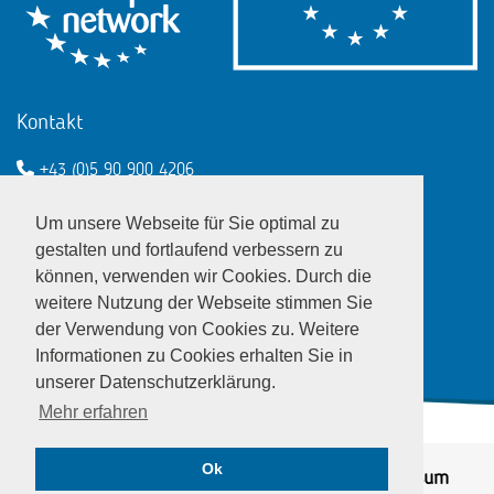
Kontakt
+43 (0)5 90 900 4206
een@wko.at
Um unsere Webseite für Sie optimal zu
Enterprise Europe Network - EU
gestalten und fortlaufend verbessern zu
können, verwenden wir Cookies. Durch die
LinkedIn
Twitter
Youtube
Facebook
weitere Nutzung der Webseite stimmen Sie
der Verwendung von Cookies zu. Weitere
Informationen zu Cookies erhalten Sie in
unserer Datenschutzerklärung.
Mehr erfahren
Ok
© EEN Austria 2026
Datenschutz
|
Impressum