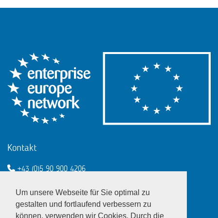
Kontakt
+43 (0)5 90 900 4206
een@wko.at
Um unsere Webseite für Sie optimal zu
Enterprise Europe Network - EU
gestalten und fortlaufend verbessern zu
können, verwenden wir Cookies. Durch die