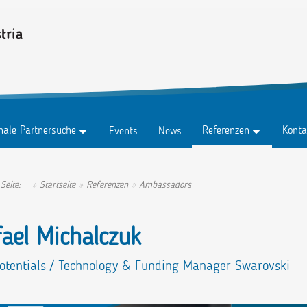
onale Partnersuche
Referenzen
Konta
Events
News
z
Testimonials
Konta
z Abo
Erfolgsgeschichten
Anspr
 Seite:
Startseite
Referenzen
Ambassadors
tungen
Ambassadors
ael Michalczuk
otentials / Technology & Funding Manager Swarovski