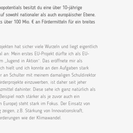
nopotentials
besitzt du eine über 10-jährige
auf sowohl nationaler als auch europäischer Ebene.
ts über 100 Mio. € an Fördermitteln für
ein breites
ekten hat sicher viele Wurzeln und liegt eigentlich
 an: Mein erstes EU-Projekt dürfte ich als EU-
m „Jugend in Aktion“. Das eröffnete mir als
ich hielt und ich konnte an den Aufgaben stark
lter an Schulter mit meinem damaligen Schuldirektor
örderprojekte einzuwerben, ist daher seit jeher
mittel dahinter. Diese sehe ich ganz natürlich als
eispiel noch stärker als je zuvor auch ein
n Europe) steht stark im Fokus. Der Einsatz von
g zeigen, z.B. Stärkung von Innovationskraft,
forderungen wie der Klimawandel.