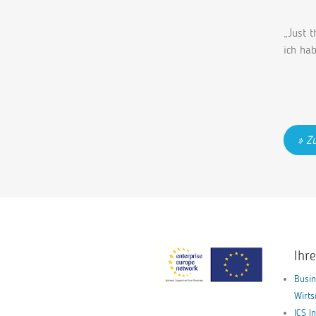
„Just t
ich ha
Zu
Ihr
Busin
Wirt
ICS I