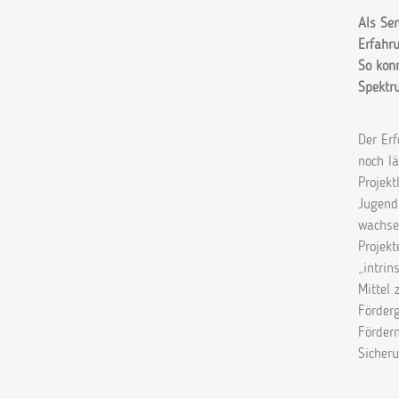
Als Se
Erfahr
So kon
Spektr
Der Erf
noch lä
Projek
Jugendl
wachsen
Projekt
„intrin
Mittel 
Förderg
Förderm
Sicher