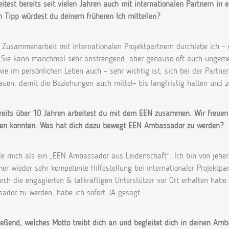
itest bereits seit vielen Jahren auch mit internationalen Partnern in
n Tipp würdest du deinem früheren Ich
mitteilen?
r Zusammenarbeit mit internationalen Projektpartnern durchlebe ich –
. Sie kann manchmal sehr anstrengend, aber genauso oft auch ungemein
wie im persönlichen Leben auch – sehr wichtig ist, sich bei der Partn
auen, damit die Beziehungen auch mittel- bis langfristig halten und
ereits über 10 Jahren arbeitest du mit dem EEN zusammen. Wir freuen
en konnten. Was hat dich dazu bewegt EEN
Ambassador zu werden?
hle mich als ein „EEN Ambassador aus Leidenschaft“. Ich bin von jeh
er wieder sehr kompetente Hilfestellung bei internationaler Projektpa
rch die engagierten & tatkräftigen Unterstützer vor Ort erhalten habe. 
ador zu werden, habe ich sofort JA gesagt.
eßend, welches Motto treibt dich an und begleitet dich in deinen Amb