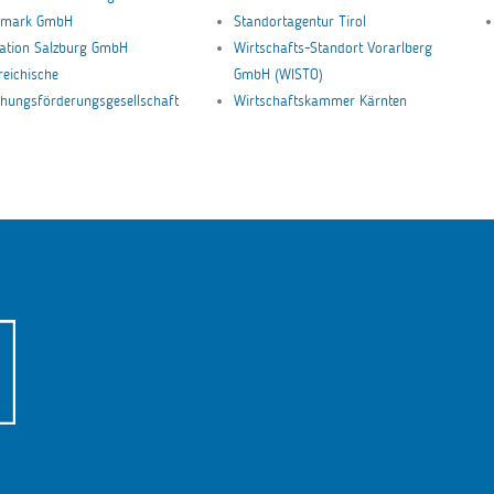
ermark GmbH
Standortagentur Tirol
ation Salzburg GmbH
Wirtschafts-Standort Vorarlberg
reichische
GmbH (WISTO)
hungsförderungsgesellschaft
Wirtschaftskammer Kärnten