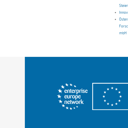
Stei
Innov
Öster
Forsc
mbH