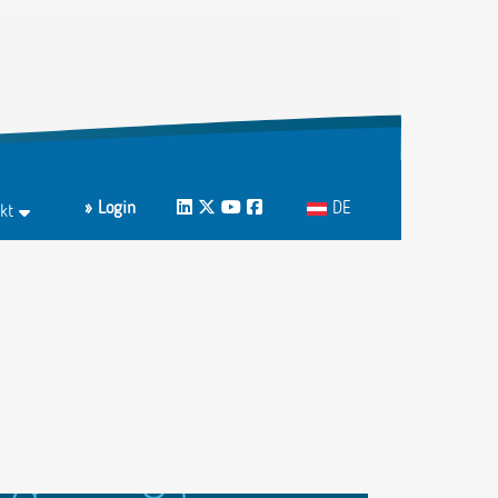
Sprache auswählen
» Login
LinkedIn
Twitter
Youtube
Facebook
DE
kt
ktformular
echpartnerInnen A-Z