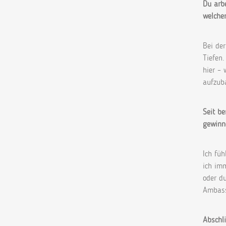
Du arbe
welche
Bei de
Tiefen
hier – 
aufzub
Seit b
gewinn
Ich fü
ich imm
oder du
Ambass
Abschli