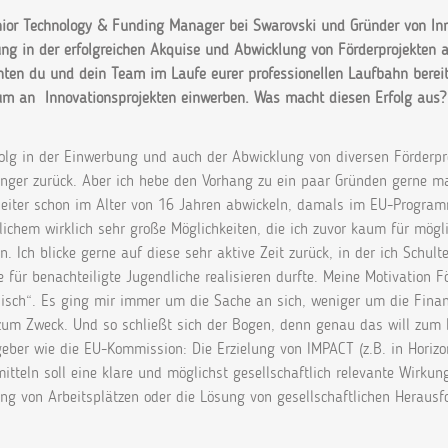
nior Technology & Funding Manager bei Swarovski und Gründer von In
ung in der erfolgreichen Akquise und Abwicklung von
Förderprojekten 
nten du und dein
Team im Laufe eurer professionellen Laufbahn berei
um an Innovationsprojekten einwerben. Was macht diesen Erfolg aus?
olg in der Einwerbung und auch der Abwicklung von diversen Förderproj
nger zurück. Aber ich hebe den Vorhang zu ein paar Gründen gerne mal
tleiter schon im Alter von 16 Jahren abwickeln, damals im EU-Program
ichem wirklich sehr große Möglichkeiten, die ich zuvor kaum für mögl
. Ich blicke gerne auf diese sehr aktive Zeit zurück, in der ich Schu
e für benachteiligte Jugendliche realisieren durfte. Meine Motivation F
sisch“. Es ging mir immer um die Sache an sich, weniger um die Finanz
zum Zweck. Und so schließt sich der Bogen, denn genau das will zum B
eber wie die EU-Kommission: Die Erzielung von IMPACT (z.B. in Horizo
itteln soll eine klare und möglichst gesellschaftlich relevante Wirkun
ung von Arbeitsplätzen oder die Lösung von gesellschaftlichen Heraus