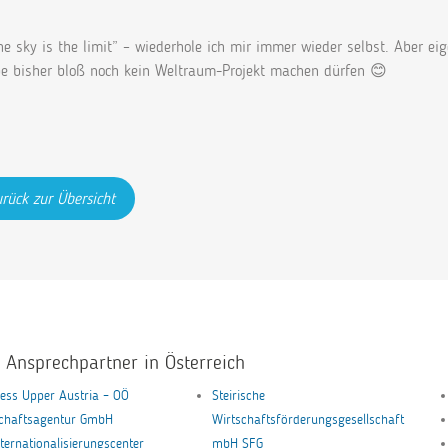
he sky is the limit” – wiederhole ich mir immer wieder selbst. Aber eig
be bisher bloß noch kein Weltraum-Projekt machen dürfen 😊
rück zur Übersicht
e Ansprechpartner in Österreich
ess Upper Austria – OÖ
Steirische
schaftsagentur GmbH
Wirtschaftsförderungsgesellschaft
nternationalisierungscenter
mbH SFG