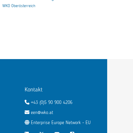
WKO Oberösterreich
Kontakt
+43 (0)5 90 900 4206
een@wko.at
Enterprise Europe Network - EU