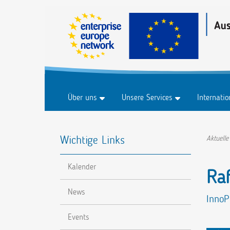
Über uns
Unsere Services
Internati
Historie
Business & Märkte
Marktplat
Wichtige Links
FAQ
Innovation & Technologie
Marktplat
Aktuelle
Forschung & Entwicklung
Veranstal
Kalender
Nachhaltigkeit
Raf
Digitalisierung
News
InnoP
Events