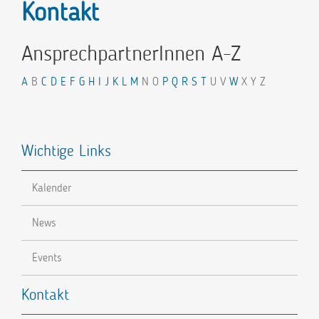
Kontakt
AnsprechpartnerInnen A-Z
A
B
C
D
E
F
G
H
I
J
K
L
M
N O
P
Q
R
S
T
U V
W
X Y Z
Wichtige Links
Kalender
News
Events
Kontakt