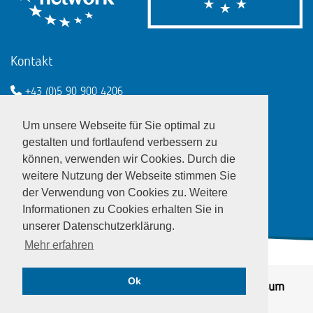
Kontakt
+43 (0)5 90 900 4206
een@wko.at
Um unsere Webseite für Sie optimal zu
Enterprise Europe Network - EU
gestalten und fortlaufend verbessern zu
können, verwenden wir Cookies. Durch die
LinkedIn
Twitter
Youtube
Facebook
weitere Nutzung der Webseite stimmen Sie
der Verwendung von Cookies zu. Weitere
Informationen zu Cookies erhalten Sie in
unserer Datenschutzerklärung.
Mehr erfahren
Ok
© EEN Austria 2026
Datenschutz
|
Impressum