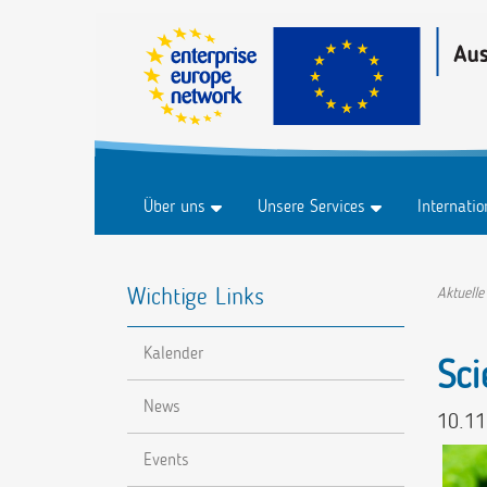
Über uns
Unsere Services
Internati
Historie
Business & Märkte
Marktplat
Wichtige Links
FAQ
Innovation & Technologie
Marktplat
Aktuelle
Forschung & Entwicklung
Veranstal
Kalender
Nachhaltigkeit
Sc
Digitalisierung
News
10.11
Events