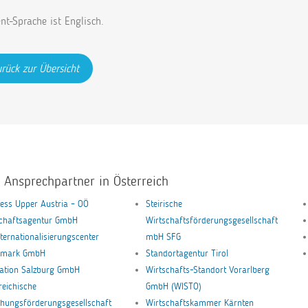
nt-Sprache ist Englisch.
rück zur Übersicht
e Ansprechpartner in Österreich
ess Upper Austria – OÖ
Steirische
schaftsagentur GmbH
Wirtschaftsförderungsgesellschaft
nternationalisierungscenter
mbH SFG
ermark GmbH
Standortagentur Tirol
ation Salzburg GmbH
Wirtschafts-Standort Vorarlberg
reichische
GmbH (WISTO)
hungsförderungsgesellschaft
Wirtschaftskammer Kärnten