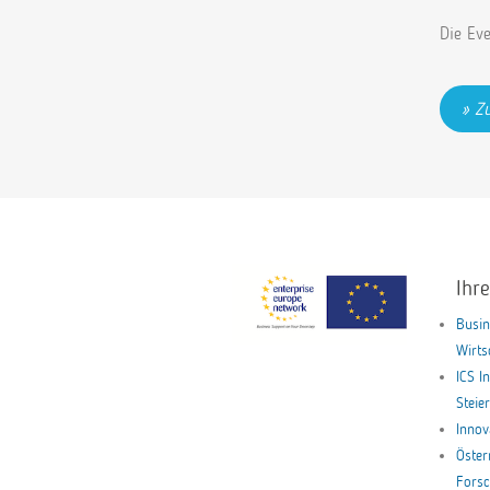
Die Eve
Zu
Ihr
Busin
Wirt
ICS I
Stei
Innov
Öster
Forsc