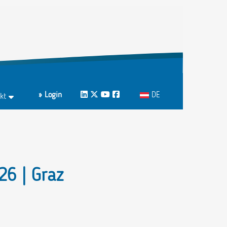
Sprache auswählen
» Login
LinkedIn
Twitter
Youtube
Facebook
DE
kt
ktformular
echpartnerInnen A-Z
26 | Graz