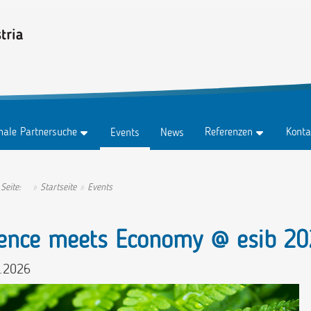
onale Partnersuche
Referenzen
Konta
Events
News
z
Testimonials
Konta
z Abo
Erfolgsgeschichten
Anspr
 Seite:
Startseite
Events
tungen
Ambassadors
ience meets Economy @ esib 20
.2026