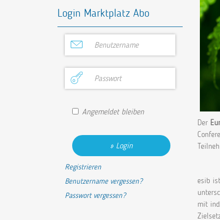
Login Marktplatz Abo
Angemeldet bleiben
Der
Eur
Confer
Login
Teilneh
Registrieren
esib is
Benutzername vergessen?
untersc
Passwort vergessen?
mit ind
Zielse