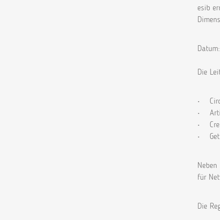
esib er
Dimens
Datum
Die Lei
• Circ
• Artif
• Crea
• Get 
Neben 
für Net
Die Re