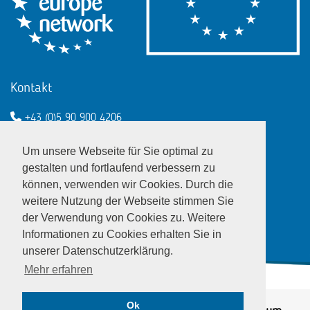
Kontakt
+43 (0)5 90 900 4206
een@wko.at
Um unsere Webseite für Sie optimal zu
Enterprise Europe Network - EU
gestalten und fortlaufend verbessern zu
können, verwenden wir Cookies. Durch die
LinkedIn
Twitter
Youtube
Facebook
weitere Nutzung der Webseite stimmen Sie
der Verwendung von Cookies zu. Weitere
Informationen zu Cookies erhalten Sie in
unserer Datenschutzerklärung.
Mehr erfahren
Ok