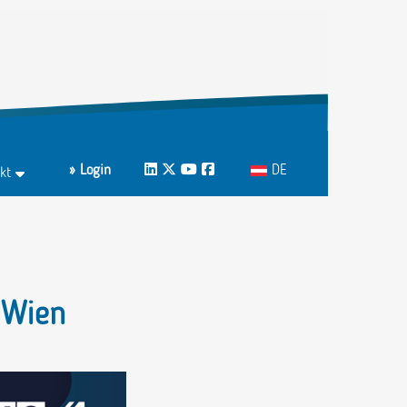
Sprache auswählen
» Login
LinkedIn
Twitter
Youtube
Facebook
DE
kt
ktformular
echpartnerInnen A-Z
 Wien