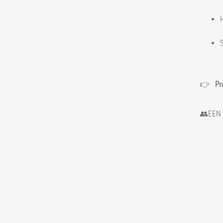
👉
Pr
👥EEN 