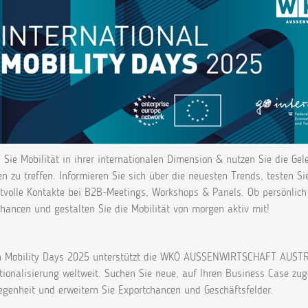
 Sie Mobilität in ihrer internationalen Dimension & nutzen Sie die Gel
n zu treffen. Informieren Sie sich über die neuesten Trends, testen S
tvolle Kontakte bei B2B-Meetings, Workshops & Panels. Ob persönlich i
hancen und gestalten Sie die Mobilität von morgen aktiv mit!
n Mobility Days 2025 unterstützt die WKÖ AUSSENWIRTSCHAFT AUSTRIA
tionalisierung weltweit. Suchen Sie neue, auf Ihren Business Case zug
egenheit und erweitern Sie Exportchancen und Geschäftsfelder.