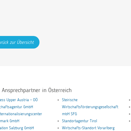
rück zur Übersicht
e Ansprechpartner in Österreich
ess Upper Austria – OÖ
Steirische
schaftsagentur GmbH
Wirtschaftsförderungsgesellschaft
nternationalisierungscenter
mbH SFG
ermark GmbH
Standortagentur Tirol
ation Salzburg GmbH
Wirtschafts-Standort Vorarlberg