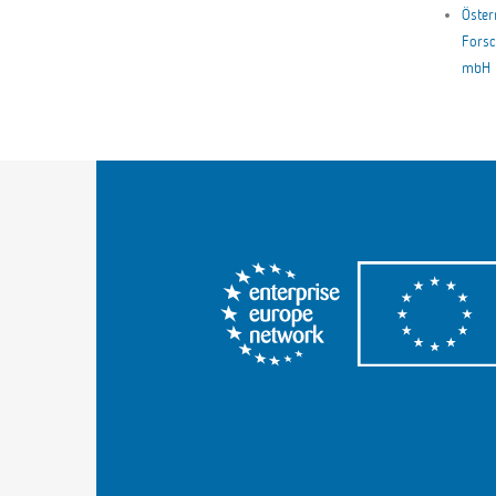
Öster
Forsc
mbH