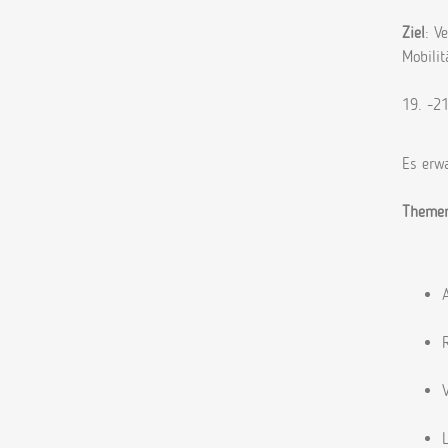
Ziel
: V
Mobilit
19. -2
Es erw
Themen