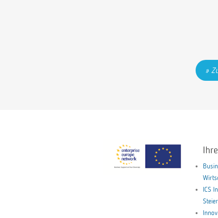
Zu
Ihr
Busin
Wirt
ICS I
Stei
Innov