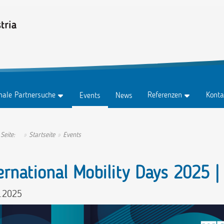
onale Partnersuche
Referenzen
Konta
Events
News
z
Testimonials
Konta
z Abo
Erfolgsgeschichten
Anspr
 Seite:
Startseite
Events
tungen
Ambassadors
ernational Mobility Days 2025 |
.2025