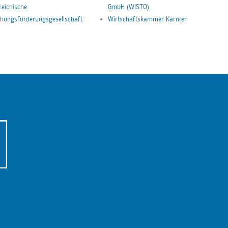
reichische
GmbH (WISTO)
hungsförderungsgesellschaft
Wirtschaftskammer Kärnten