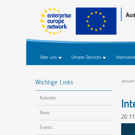
Über uns
Unsere Services
Internati
Historie
Business & Märkte
Marktplat
Wichtige Links
FAQ
Innovation & Technologie
Marktplat
Aktuelle
Forschung & Entwicklung
Veranstal
Kalender
Nachhaltigkeit
Int
Digitalisierung
News
20.11
Events