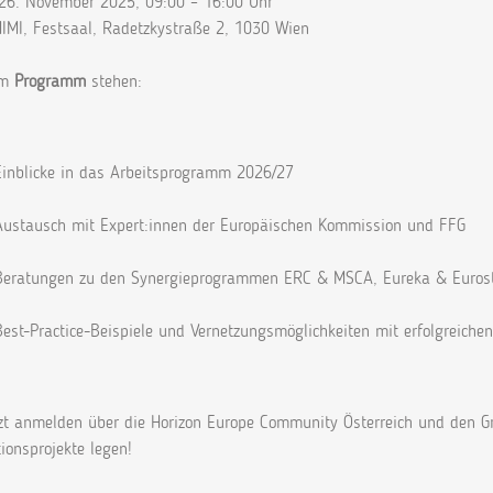
 26. November 2025, 09:00 – 16:00 Uhr
MIMI, Festsaal, Radetzkystraße 2, 1030 Wien
em
Programm
stehen:
Einblicke in das Arbeitsprogramm 2026/27
Austausch mit Expert:innen der Europäischen Kommission und FFG
Beratungen zu den Synergieprogrammen ERC & MSCA, Eureka & Eurosta
Best-Practice-Beispiele und Vernetzungsmöglichkeiten mit erfolgreiche
zt anmelden über die Horizon Europe Community Österreich und den Gr
ionsprojekte legen!