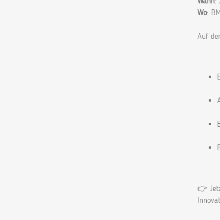
Wann
:
Wo
: B
Auf d
👉 Jet
Innovat