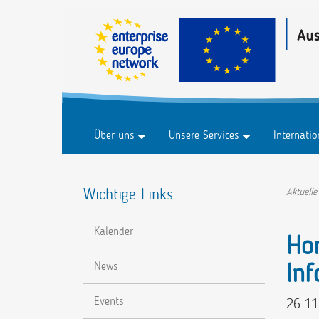
Über uns
Unsere Services
Internati
Historie
Business & Märkte
Marktplat
Wichtige Links
FAQ
Innovation & Technologie
Marktplat
Aktuelle
Forschung & Entwicklung
Veranstal
Kalender
Nachhaltigkeit
Hor
Digitalisierung
Inf
News
Events
26.11