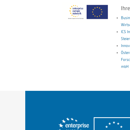
Ihr
Busin
Wirt
ICS I
Stei
Innov
Öster
Forsc
mbH