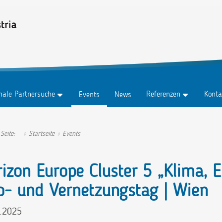
onale Partnersuche
Referenzen
Konta
Events
News
z
Testimonials
Konta
z Abo
Erfolgsgeschichten
Anspr
 Seite:
Startseite
Events
tungen
Ambassadors
izon Europe Cluster 5 „Klima, E
o- und Vernetzungstag | Wien
.2025